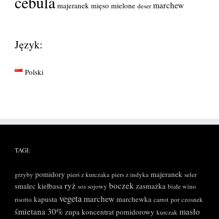
cebula
marchew
majeranek
mięso mielone
deser
Język:
Polski
TAGI:
pomidory
majeranek
grzyby
pierś z kurczaka
piers z indyka
seler
ryż
boczek
smalec
kiełbasa
zasmażka
sos sojowy
białe wino
vegeta
marchew
kapusta
marchewka
risotto
carrot
por
czosnek
śmietana 30%
masło
zupa
koncentrat pomidorowy
kurczak