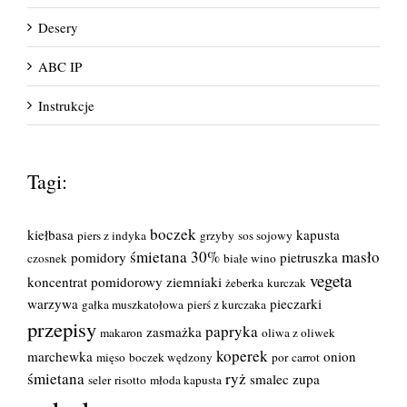
Desery
ABC IP
Instrukcje
Tagi:
boczek
kiełbasa
kapusta
piers z indyka
grzyby
sos sojowy
śmietana 30%
masło
pomidory
pietruszka
czosnek
białe wino
vegeta
koncentrat pomidorowy
ziemniaki
żeberka
kurczak
warzywa
pieczarki
gałka muszkatołowa
pierś z kurczaka
przepisy
papryka
zasmażka
makaron
oliwa z oliwek
koperek
marchewka
onion
mięso
boczek wędzony
por
carrot
śmietana
ryż
smalec
zupa
seler
risotto
młoda kapusta