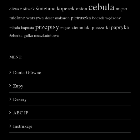
cebula
śmietana
koperek
onion
mięso
oliwa z oliwek
mielone
warzywa
pietruszka
deser
makaron
boczek wędzony
przepisy
papryka
ziemniaki
pieczarki
młoda kapusta
mięso
żeberka
gałka muszkatołowa
MENU:
Dania Główne
Zupy
Desery
ABC IP
Instrukcje