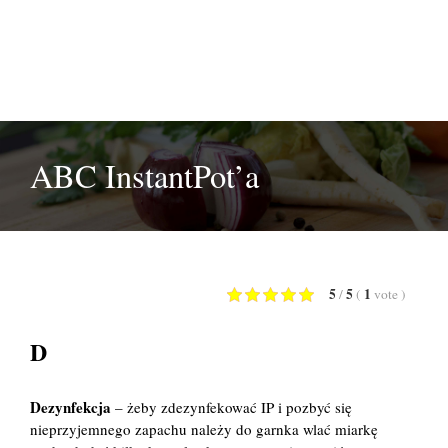
ABC InstantPot’a
5
5
1
/
(
vote
)
D
Dezynfekcja
– żeby zdezynfekować IP i pozbyć się
nieprzyjemnego zapachu należy do garnka wlać miarkę