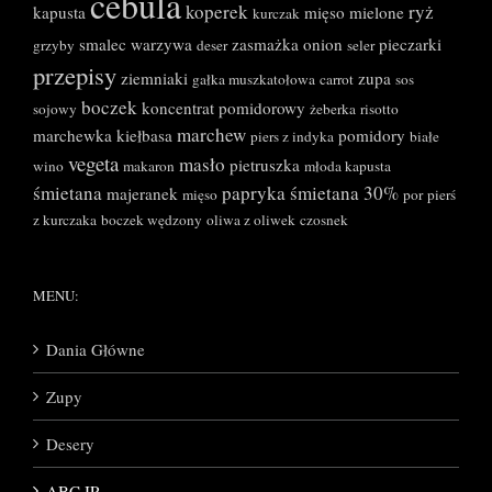
cebula
koperek
ryż
kapusta
mięso mielone
kurczak
smalec
warzywa
zasmażka
onion
pieczarki
grzyby
deser
seler
przepisy
ziemniaki
zupa
gałka muszkatołowa
carrot
sos
boczek
koncentrat pomidorowy
sojowy
żeberka
risotto
marchew
marchewka
kiełbasa
pomidory
piers z indyka
białe
vegeta
masło
pietruszka
wino
makaron
młoda kapusta
śmietana
papryka
śmietana 30%
majeranek
mięso
por
pierś
z kurczaka
boczek wędzony
oliwa z oliwek
czosnek
MENU:
Dania Główne
Zupy
Desery
ABC IP