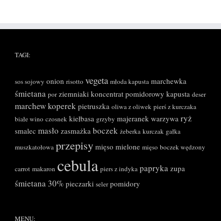
TAGI:
vegeta
onion
marchewka
sos sojowy
risotto
młoda kapusta
śmietana
ziemniaki
koncentrat pomidorowy
kapusta
por
deser
marchew
koperek
pietruszka
oliwa z oliwek
pierś z kurczaka
ryż
kiełbasa
majeranek
warzywa
białe wino
czosnek
grzyby
masło
boczek
smalec
zasmażka
żeberka
kurczak
gałka
przepisy
mięso mielone
muszkatołowa
mięso
boczek wędzony
cebula
papryka
zupa
carrot
makaron
piers z indyka
śmietana 30%
pieczarki
pomidory
seler
MENU: